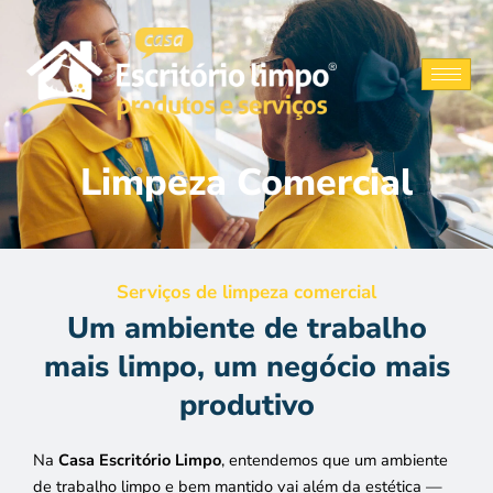
Ir
para
o
conteúdo
Limpeza Comercial
Serviços de limpeza comercial
Um ambiente de trabalho
mais limpo, um negócio mais
produtivo
Na
Casa Escritório Limpo
, entendemos que um ambiente
de trabalho limpo e bem mantido vai além da estética —