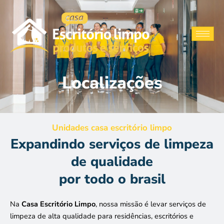
Ir
para
o
conteúdo
Localizações
Unidades casa escritório limpo
Expandindo serviços de limpeza
de qualidade
por todo o brasil
Na
Casa Escritório Limpo
, nossa missão é levar serviços de
limpeza de alta qualidade para residências, escritórios e